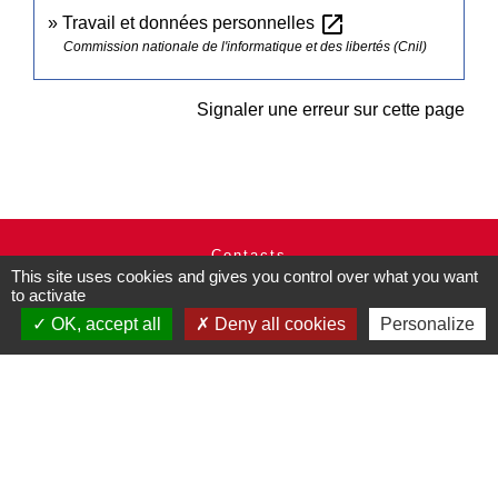
open_in_new
Travail et données personnelles
Commission nationale de l'informatique et des libertés (Cnil)
Signaler une erreur sur cette page
Contacts
This site uses cookies and gives you control over what you want
Commune de Pullay
to activate
2 rue des Rossignols
OK, accept all
Deny all cookies
Personalize
27130 Pullay - FRANCE
+33 2 32 32 18 58
Site internet :
www.pullay.fr