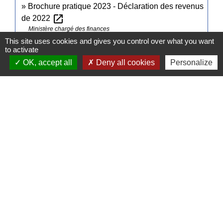
Brochure pratique 2023 - Déclaration des revenus
open_in_new
de 2022
Ministère chargé des finances
This site uses cookies and gives you control over what you want
to activate
Signaler une erreur sur cette page
OK, accept all
Deny all cookies
Personalize
Contacts
Commune de Pullay
2 rue des Rossignols
27130 Pullay - FRANCE
+33 2 32 32 18 58
Site internet :
www.pullay.fr