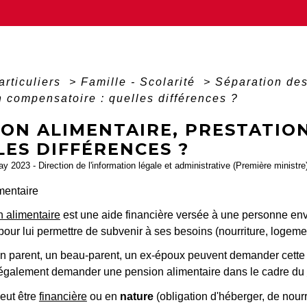
articuliers
>
Famille - Scolarité
>
Séparation de
n compensatoire : quelles différences ?
ION ALIMENTAIRE, PRESTATIO
LES DIFFÉRENCES ?
ay 2023 - Direction de l'information légale et administrative (Première ministre
mentaire
 alimentaire
est une aide financière versée à une personne enve
our lui permettre de subvenir à ses besoins (nourriture, logemen
un parent, un beau-parent, un ex-époux peuvent demander cette
t également demander une pension alimentaire dans le cadre du
eut être
financière
ou en
nature
(obligation d'héberger, de nourr