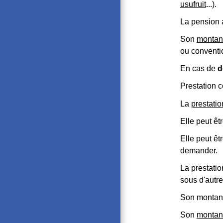
usufruit
...).
La pension 
Son
montant
ou conventi
En cas de
d
Prestation 
La
prestati
Elle peut êt
Elle peut ê
demander.
La prestati
sous d'aut
Son montant 
Son
montant