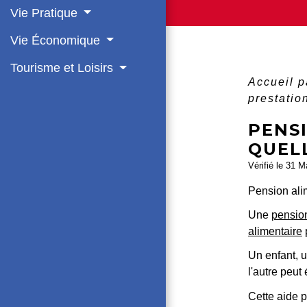
Vie Pratique
Vie Économique
Tourisme et Loisirs
Accueil p
prestatio
PENS
QUEL
Vérifié le 31 M
Pension ali
Une
pension
alimentaire
p
Un enfant, 
l'autre peu
Cette aide p