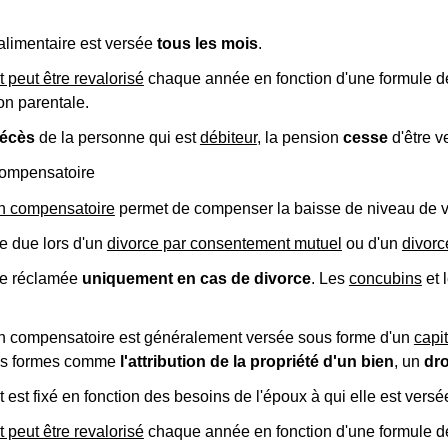
alimentaire est versée
tous les mois
.
 peut être revalorisé
chaque année en fonction d'une formule de 
on parentale.
écès
de la personne qui est
débiteur
, la pension
cesse
d'être v
compensatoire
on compensatoire
permet de compenser la baisse de niveau de v
re due lors d'un
divorce par consentement mutuel
ou d'un
divorc
tre réclamée
uniquement en cas de divorce
. Les
concubins
et 
on compensatoire est généralement versée sous forme d'un
capit
res formes comme
l'attribution de la propriété d'un bien
, un
dro
est fixé en fonction des besoins de l'époux à qui elle est versée
 peut être revalorisé
chaque année en fonction d'une formule de 