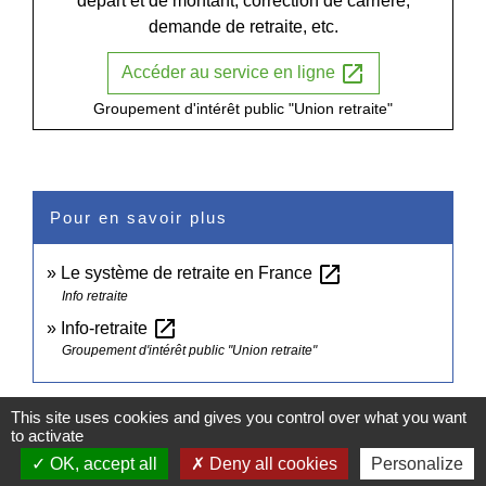
départ et de montant, correction de carrière,
demande de retraite, etc.
open_in_new
Accéder au service en ligne
Groupement d'intérêt public "Union retraite"
Pour en savoir plus
open_in_new
Le système de retraite en France
Info retraite
open_in_new
Info-retraite
Groupement d'intérêt public "Union retraite"
Signaler une erreur sur cette page
This site uses cookies and gives you control over what you want
to activate
OK, accept all
Deny all cookies
Personalize