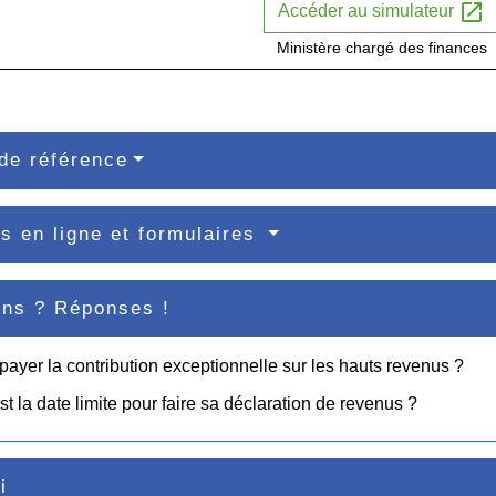
open_in_new
Accéder au simulateur
Ministère chargé des finances
de référence
s en ligne et formulaires
ons ? Réponses !
 payer la contribution exceptionnelle sur les hauts revenus ?
st la date limite pour faire sa déclaration de revenus ?
i