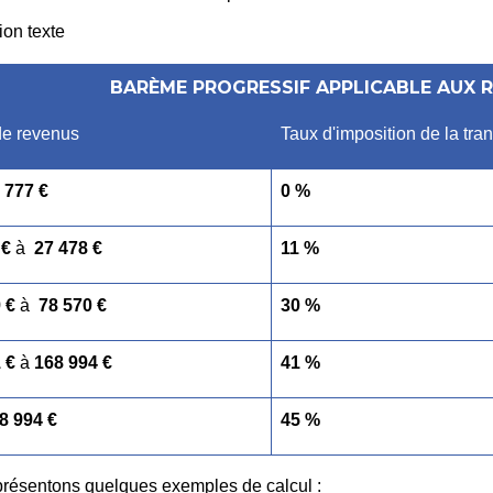
ion texte
BARÈME PROGRESSIF APPLICABLE AUX R
de revenus
Taux d'imposition de la tr
 777 €
0 %
 €
à
27 478 €
11 %
 €
à
78 570 €
30 %
 €
à
168 994 €
41 %
8 994 €
45 %
résentons quelques exemples de calcul :