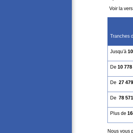
Voir la vers
Tranches 
Jusqu'à
10
De
10 778
De
27 479
De
78 571
Plus de
16
Nous vous p