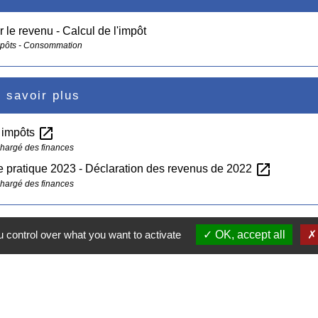
r le revenu - Calcul de l'impôt
mpôts - Consommation
 savoir plus
open_in_new
s impôts
chargé des finances
open_in_new
 pratique 2023 - Déclaration des revenus de 2022
chargé des finances
 control over what you want to activate
OK, accept all