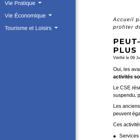
Vie Pratique
Vie Économique
Accueil p
profiter 
Tourisme et Loisirs
PEUT-
PLUS 
Vérifié le 09 J
Oui, les av
activités so
Le CSE réser
suspendu, po
Les anciens 
peuvent égal
Ces activité
Services 