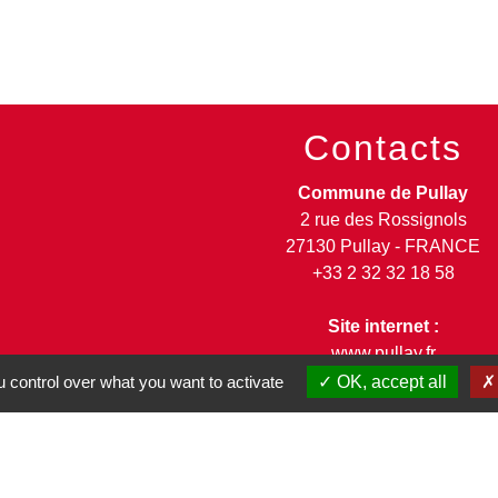
Contacts
Commune de Pullay
2 rue des Rossignols
27130 Pullay - FRANCE
+33 2 32 32 18 58
Site internet :
www.pullay.fr
 control over what you want to activate
OK, accept all
entions légales
-
Politique de confidentialité
-
Accessibilité
-