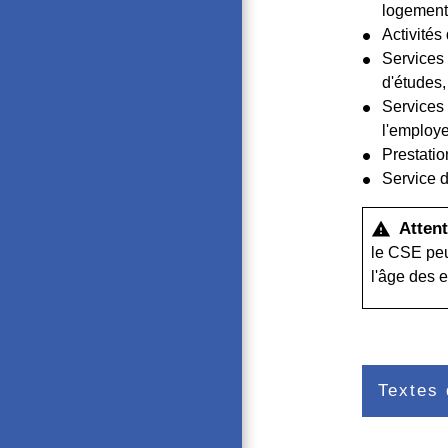
logements
Activités 
Services 
d'études,
Services 
l'employ
Prestatio
Service d
Attent
warning
le CSE peu
l'âge des e
Textes 