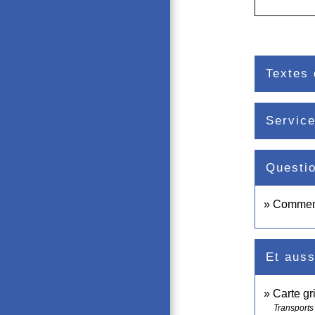
Textes 
Service
Questi
Comment 
Et auss
Carte gr
Transports 