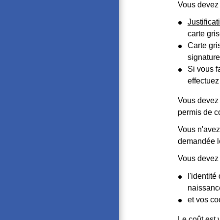
Vous devez 
Justificat
carte gris
Carte gri
signature 
Si vous f
effectuez
Vous devez c
permis de c
Vous n'avez
demandée lor
Vous devez p
l'identit
naissanc
et vos c
Le coût est 