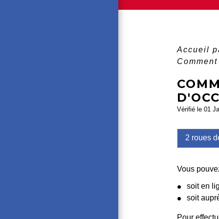
Accueil p
Comment i
COMM
D'OC
Vérifié le 01 J
2 roues d
Vous pouvez
soit en li
soit aupr
Pour effect