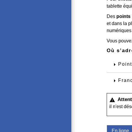
tablette équ
Des
points
et dans la 
numériques s
Vous pouvez
Où s’adr
arrow_right
Point
arrow_right
Franc
Attent
warning
il n'est d
En ligne