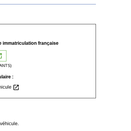
 immatriculation française
n_new
 (ANTS)
laire :
open_in_new
éhicule
 véhicule.