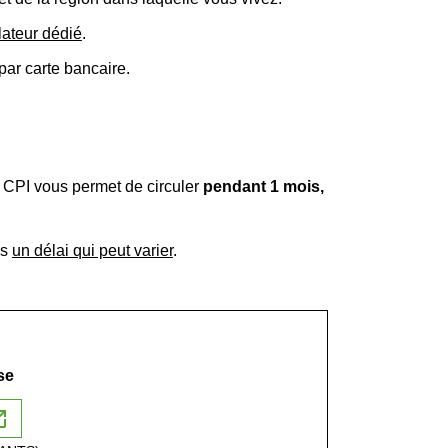
lateur dédié
.
par carte bancaire.
e CPI vous permet de circuler
pendant 1 mois,
ns
un délai qui peut varier
.
se
n_new