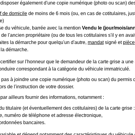
disposer également d'une copie numérique (photo ou scan) des
if de domicile
de moins de 6 mois (ou, en cas de cotitulaires, justi
e)
se du véhicule, barrée avec la mention
Vendu le (jour/mois/an
de l'ancien propriétaire (ou de tous les cotitulaires s'il y en avait
aites la démarche pour quelqu'un d'autre,
mandat
signé et
pièce
 la démarche.
ertifier sur l'honneur que le demandeur de la carte grise a une
onduire correspondant à la catégorie du véhicule immatriculé.
 pas à joindre une copie numérique (photo ou scan) du permis de
s de l'instruction de votre dossier.
ar ailleurs fournir des informations, notamment :
é du titulaire (et éventuellement des cotitulaires) de la carte gris
e, numéro de téléphone et adresse électronique,
oordonnées bancaires.
variable et dépend notamment des caractéristiques du véhicule e