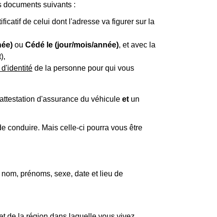
 documents suivants :
ficatif de celui dont l'adresse va figurer sur la
née)
ou
Cédé le (jour/mois/année)
, et avec la
),
 d'identité
de la personne pour qui vous
 attestation d'assurance du véhicule
et
un
 conduire. Mais celle-ci pourra vous être
e : nom, prénoms, sexe, date et lieu de
t de la région dans laquelle vous vivez.