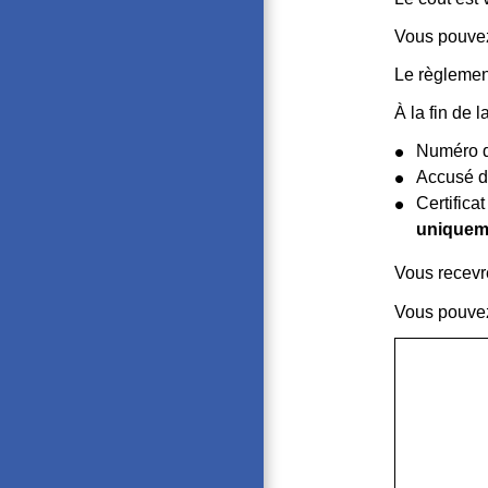
Vous pouvez 
Le règleme
À la fin de 
Numéro d
Accusé d
Certifica
uniquem
Vous recevre
Vous pouvez 