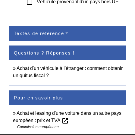
check_box_outline_blank
Véhicule provenant d'un pays hors UE
Textes de référence
Questions ? Réponses !
Achat d'un véhicule à l'étranger : comment obtenir
un quitus fiscal ?
Pour en savoir plus
Achat et leasing d'une voiture dans un autre pays
open_in_new
européen : prix et TVA
Commission européenne