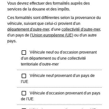
Vous devrez effectuer des formalités auprès des
services de la douane et des impôts.
Ces formalités sont différentes selon la provenance du
véhicule, suivant que celui-ci provient d'un
département d'outre-mer
, d'une
collectivité d'outre-mer
,
d'un pays de
l'Union européenne (UE)
ou d'un autre
pays.
check_box_outline_blank
Véhicule neuf ou d'occasion provenant
d'un département ou d'une collectivité
territoriale d'outre-mer
check_box_outline_blank
Véhicule neuf provenant d'un pays de
l'UE
check_box_outline_blank
Véhicule d'occasion provenant d'un pays
de l'UE