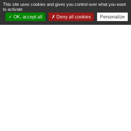
This site uses cookies and gives you control over what you want
Signaler une erreur sur cette page
to activate
OK, accept all
Deny all cookies
Personalize
Contacts
Commune de Pullay
2 rue des Rossignols
27130 Pullay - FRANCE
+33 2 32 32 18 58
Site internet :
www.pullay.fr
Mentions légales
-
Politique de confidentialité
-