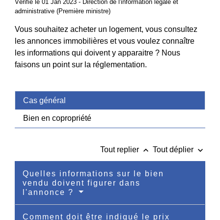
Vérifié le 01 Jan 2023 - Direction de l'information légale et
administrative (Première ministre)
Vous souhaitez acheter un logement, vous consultez
les annonces immobilières et vous voulez connaître
les informations qui doivent y apparaitre ? Nous
faisons un point sur la réglementation.
Cas général
Bien en copropriété
keyboard_arrow_up
keyboard_arrow_down
Tout replier
Tout déplier
Quelles informations sur le bien
vendu doivent figurer dans
l'annonce ?
Comment doit être indiqué le prix