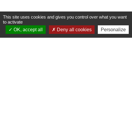
This site uses cookies and gives you control over what you want
to activate
OK, accept all
Deny all cookies
Personalize
Contacts
Commune de Pullay
2 rue des Rossignols
27130 Pullay - FRANCE
+33 2 32 32 18 58
Site internet :
www.pullay.fr
Mentions légales
-
Politique de confidentialité
-
Accessibilité
-
Plan du site
-
Gestion des cookies