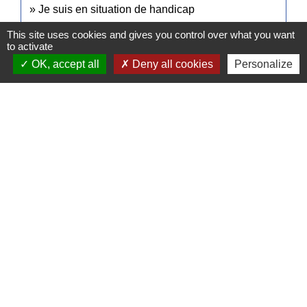
Je suis en situation de handicap
This site uses cookies and gives you control over what you want
to activate
Signaler une erreur sur cette page
OK, accept all
Deny all cookies
Personalize
Contacts
Commune de Pullay
2 rue des Rossignols
27130 Pullay - FRANCE
+33 2 32 32 18 58
Site internet :
www.pullay.fr