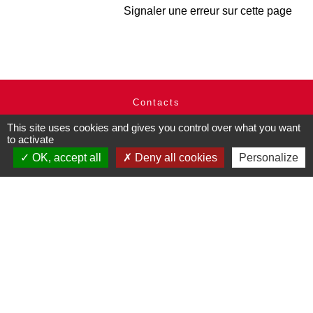
Signaler une erreur sur cette page
Contacts
Commune de Pullay
This site uses cookies and gives you control over what you want
2 rue des Rossignols
to activate
27130 Pullay - FRANCE
OK, accept all
Deny all cookies
Personalize
+33 2 32 32 18 58
Site internet :
www.pullay.fr
Mentions légales
-
Politique de confidentialité
-
Accessibilité
-
Plan du site
-
Gestion des cookies