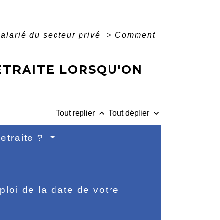
salarié du secteur privé
>
Comment
ETRAITE LORSQU'ON
keyboard_arrow_up
keyboard_arrow_down
Tout replier
Tout déplier
retraite ?
loi de la date de votre