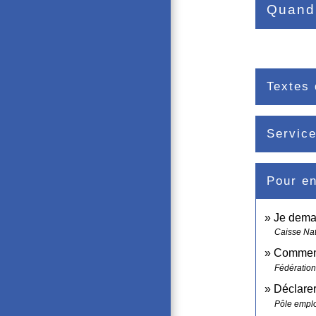
Quand 
Textes 
Service
Pour en
Je dema
Caisse Nat
Comment
Fédération
Déclarer
Pôle emplo