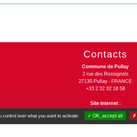
Contacts
Commune de Pullay
2 rue des Rossignols
27130 Pullay - FRANCE
+33 2 32 32 18 58
Site internet :
www.pullay.fr
 control over what you want to activate
OK, accept all