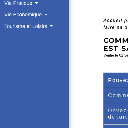
Vie Pratique
Vie Économique
Accueil p
Tourisme et Loisirs
faire sa 
COMM
EST S
Vérifié le 01 S
Pouvez
Commen
Devez-
dépar