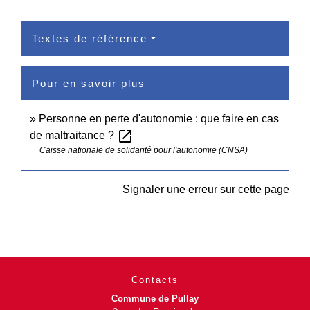
Textes de référence
Pour en savoir plus
Personne en perte d'autonomie : que faire en cas
open_in_new
de maltraitance ?
Caisse nationale de solidarité pour l'autonomie (CNSA)
Signaler une erreur sur cette page
Contacts
Commune de Pullay