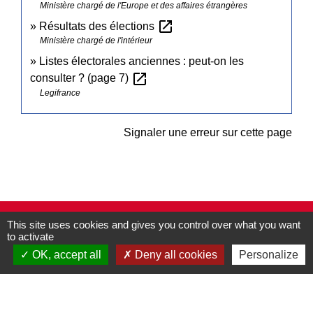
Ministère chargé de l'Europe et des affaires étrangères
open_in_new
Résultats des élections
Ministère chargé de l'intérieur
Listes électorales anciennes : peut-on les
open_in_new
consulter ? (page 7)
Legifrance
Signaler une erreur sur cette page
This site uses cookies and gives you control over what you want
Contacts
to activate
Commune de Pullay
OK, accept all
Deny all cookies
Personalize
2 rue des Rossignols
27130 Pullay - FRANCE
+33 2 32 32 18 58
Site internet :