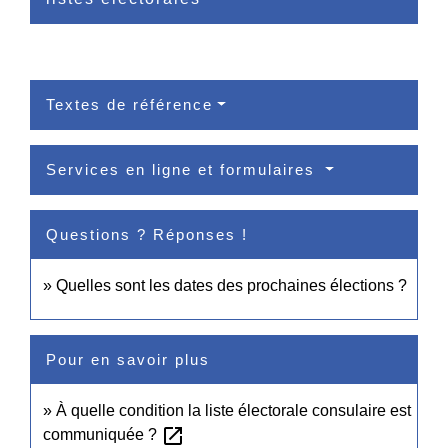
Textes de référence
Services en ligne et formulaires
Questions ? Réponses !
Quelles sont les dates des prochaines élections ?
Pour en savoir plus
À quelle condition la liste électorale consulaire est
open_in_new
communiquée ?