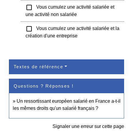
check_box_outline_blank
Vous cumulez une activité salariée et
une activité non salariée
check_box_outline_blank
Vous cumulez une activité salariée et la
création d'une entreprise
Textes de référence
Questions ? Réponses !
Un ressortissant européen salarié en France a-t-il
les mêmes droits qu'un salarié français ?
Signaler une erreur sur cette page