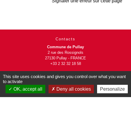
Signaler une erreur sur cette page
Contacts
Commune de Pullay
2 rue des Rossignols
27130 Pullay - FRANCE
+33 2 32 32 18 58
Site internet :
This site uses cookies and gives you control over what you want
to activate
www.pullay.fr
OK, accept all
Deny all cookies
Personalize
Mentions légales
-
Politique de confidentialité
-
Accessibilité
-
Plan du site
-
Gestion des cookies