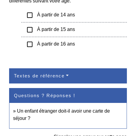
différentes suivant votre âge.
check_box_outline_blank
À partir de 14 ans
check_box_outline_blank
À partir de 15 ans
check_box_outline_blank
À partir de 16 ans
Textes de référence
Questions ? Réponses !
Un enfant étranger doit-il avoir une carte de
séjour ?