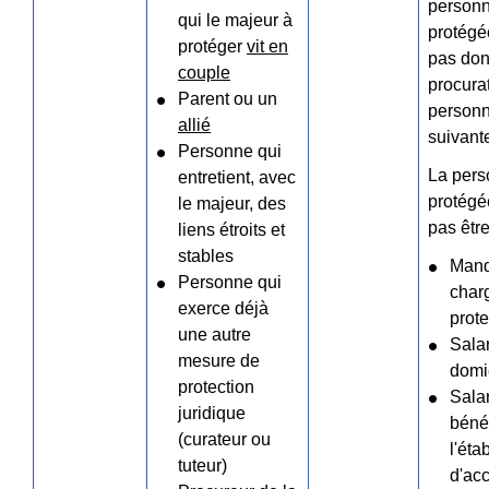
person
qui le majeur à
protégé
protéger
vit en
pas don
couple
procura
Parent ou un
person
allié
suivante
Personne qui
La per
entretient, avec
protégé
le majeur, des
pas être
liens étroits et
stables
Mand
Personne qui
char
exerce déjà
prote
une autre
Salar
mesure de
domi
protection
Sala
juridique
béné
(curateur ou
l'éta
tuteur)
d'acc