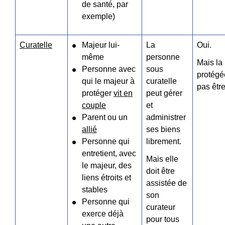
de santé, par
exemple)
Curatelle
Majeur lui-
La
Oui.
même
personne
Mais la
Personne avec
sous
protégé
qui le majeur à
curatelle
pas être
protéger
vit en
peut gérer
couple
et
Parent ou un
administrer
allié
ses biens
Personne qui
librement.
entretient, avec
Mais elle
le majeur, des
doit être
liens étroits et
assistée de
stables
son
Personne qui
curateur
exerce déjà
pour tous