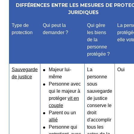
DIFFÉRENCES ENTRE LES MESURES DE PROTE
JURIDIQUES
Type de
Qui peut la
Qui gère
La per
protection
demander ?
les biens
protégé
de la
elle vot
personne
protégée ?
Sauvegarde
Majeur lui-
La
Oui
de justice
même
personne
Personne avec
sous
qui le majeur à
sauvegarde
protéger
vit en
de justice
couple
conserve le
Parent ou un
droit
allié
d'accomplir
Personne qui
tous les