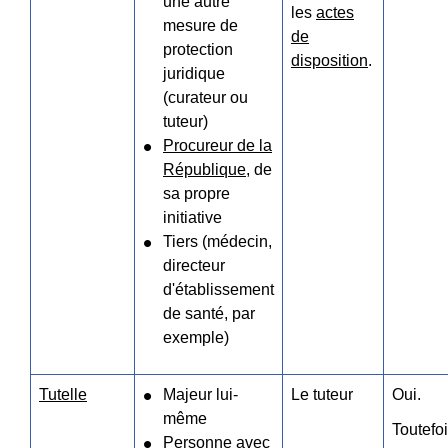
une autre
les
actes
mesure de
de
protection
disposition
.
juridique
(curateur ou
tuteur)
Procureur de la
République
, de
sa propre
initiative
Tiers (médecin,
directeur
d'établissement
de santé, par
exemple)
Tutelle
Majeur lui-
Le tuteur
Oui.
même
Toutefoi
Personne avec