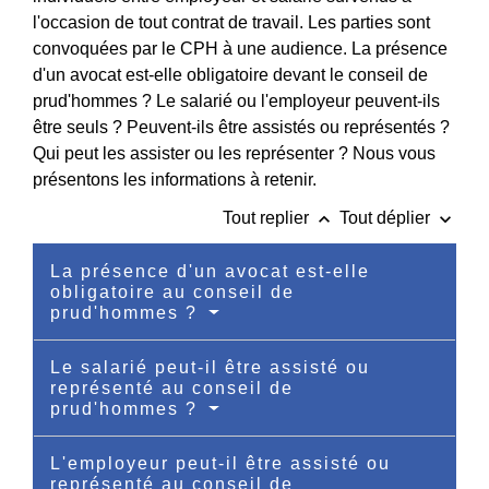
l'occasion de tout contrat de travail. Les parties sont
convoquées par le CPH à une audience. La présence
d'un avocat est-elle obligatoire devant le conseil de
prud'hommes ? Le salarié ou l'employeur peuvent-ils
être seuls ? Peuvent-ils être assistés ou représentés ?
Qui peut les assister ou les représenter ? Nous vous
présentons les informations à retenir.
keyboard_arrow_up
keyboard_arrow_down
Tout replier
Tout déplier
La présence d'un avocat est-elle
obligatoire au conseil de
prud'hommes ?
Le salarié peut-il être assisté ou
représenté au conseil de
prud'hommes ?
L'employeur peut-il être assisté ou
représenté au conseil de