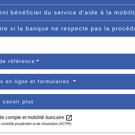
t bénéficier du service d'aide à la mobili
ire si la banque ne respecte pas la procéd
de référence
s en ligne et formulaires
 savoir plus
open_in_new
de compte et mobilité bancaire
e contrôle prudentiel et de résolution (ACPR)