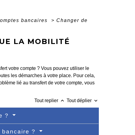
omptes bancaires
>
Changer de
UE LA MOBILITÉ
fert votre compte ? Vous pouvez utiliser le
outes les démarches à votre place. Pour cela,
oblème lié au transfert de votre compte, vous
keyboard_arrow_up
keyboard_arrow_down
Tout replier
Tout déplier
re ?
é bancaire ?