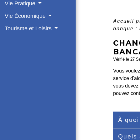
Vie Pratique
Vie Économique
Accueil p
Tourisme et Loisirs
banque : 
CHANG
BANC
Vérifié le 27 S
Vous voulez 
service d'ai
vous devez d
pouvez conta
À quoi
Quels 