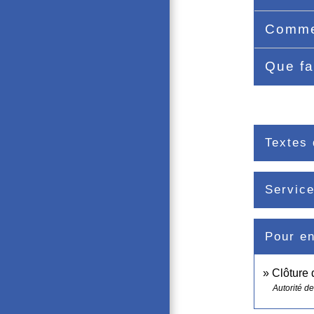
Commen
Que fa
Textes 
Service
Pour en
Clôture 
Autorité d