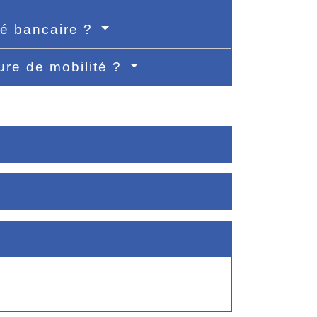
té bancaire ?
ure de mobilité ?