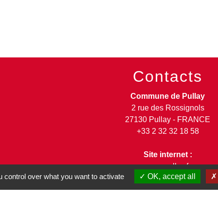
Contacts
Commune de Pullay
2 rue des Rossignols
27130 Pullay - FRANCE
+33 2 32 32 18 58
Site internet :
www.pullay.fr
 control over what you want to activate
OK, accept all