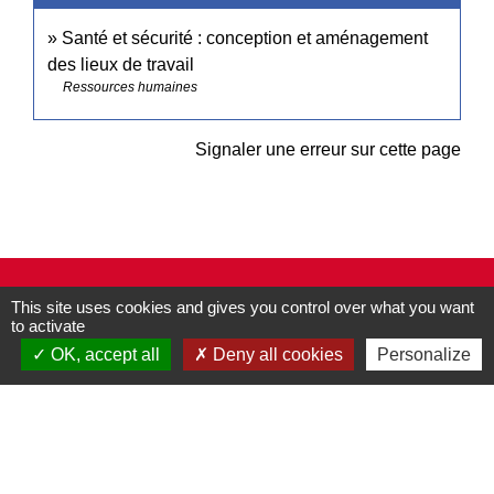
Santé et sécurité : conception et aménagement
des lieux de travail
Ressources humaines
Signaler une erreur sur cette page
Contacts
This site uses cookies and gives you control over what you want
Commune de Pullay
to activate
2 rue des Rossignols
OK, accept all
Deny all cookies
Personalize
27130 Pullay - FRANCE
+33 2 32 32 18 58
Site internet :
www.pullay.fr