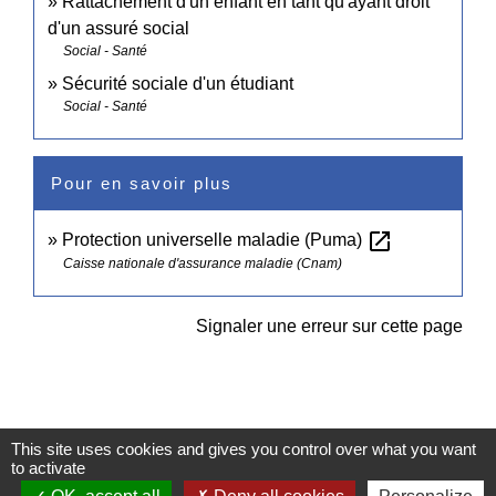
Rattachement d'un enfant en tant qu'ayant droit
d'un assuré social
Social - Santé
Sécurité sociale d'un étudiant
Social - Santé
Pour en savoir plus
open_in_new
Protection universelle maladie (Puma)
Caisse nationale d'assurance maladie (Cnam)
Signaler une erreur sur cette page
This site uses cookies and gives you control over what you want
to activate
Contacts