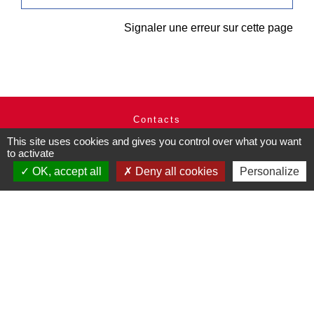
Signaler une erreur sur cette page
Contacts
Commune de Pullay
This site uses cookies and gives you control over what you want
2 rue des Rossignols
to activate
27130 Pullay - FRANCE
OK, accept all
Deny all cookies
Personalize
+33 2 32 32 18 58
Site internet :
www.pullay.fr
Mentions légales
-
Politique de confidentialité
-