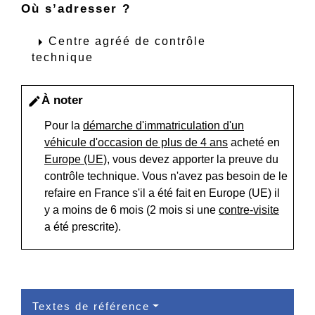
Où s’adresser ?
arrow_right
Centre agréé de contrôle
technique
À noter
edit
Pour la
démarche d'immatriculation d'un
véhicule d'occasion de plus de 4 ans
acheté en
Europe (UE)
, vous devez apporter la preuve du
contrôle technique. Vous n'avez pas besoin de le
refaire en France s'il a été fait en Europe (UE) il
y a moins de 6 mois (2 mois si une
contre-visite
a été prescrite).
Textes de référence