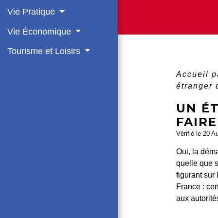
Vie Pratique
Vie Économique
Tourisme et Loisirs
Accueil p
étranger 
UN ÉT
FAIRE
Vérifié le 20 A
Oui, la dém
quelle que s
figurant sur
France : cer
aux autorité