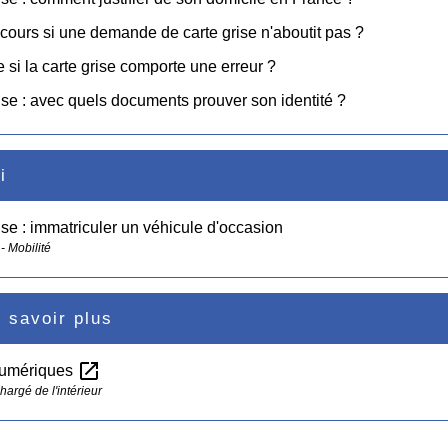
cours si une demande de carte grise n'aboutit pas ?
e si la carte grise comporte une erreur ?
ise : avec quels documents prouver son identité ?
i
ise : immatriculer un véhicule d'occasion
- Mobilité
 savoir plus
open_in_new
numériques
hargé de l'intérieur