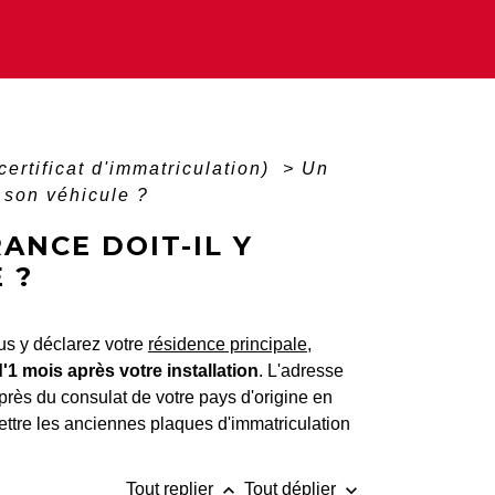
certificat d'immatriculation)
>
Un
r son véhicule ?
ANCE DOIT-IL Y
 ?
us y déclarez votre
résidence principale
,
'1 mois après votre installation
. L'adresse
uprès du consulat de votre pays d'origine en
ettre les anciennes plaques d'immatriculation
keyboard_arrow_up
keyboard_arrow_down
Tout replier
Tout déplier