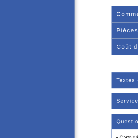
Commen
Pièces
Coût 
Textes 
Service
Questi
Carte gr