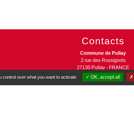
Contacts
Commune de Pullay
2 rue des Rossignols
27130 Pullay - FRANCE
+33 2 32 32 18 58
 control over what you want to activate
OK, accept all
Site internet :
www.pullay.fr
entions légales
-
Politique de confidentialité
-
Accessibilité
-