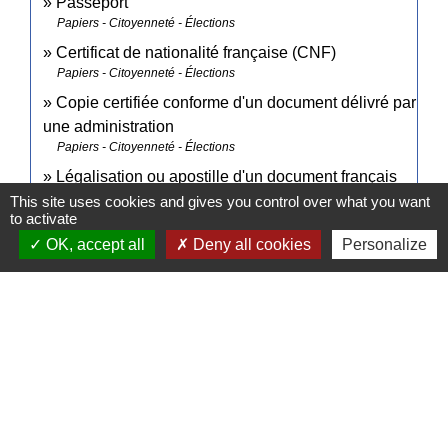
Passeport
Papiers - Citoyenneté - Élections
Certificat de nationalité française (CNF)
Papiers - Citoyenneté - Élections
Copie certifiée conforme d'un document délivré par
une administration
Papiers - Citoyenneté - Élections
Légalisation ou apostille d'un document français
pour une autorité étrangère
This site uses cookies and gives you control over what you want
to activate
Papiers - Citoyenneté - Élections
OK, accept all
Deny all cookies
Personalize
Légalisation de documents d'origine étrangère
(authentification)
Papiers - Citoyenneté - Élections
Légalisation de signature
Papiers - Citoyenneté - Élections
Perte de sa carte de séjour par l'Européen ou un
membre de sa famille
Étranger - Europe