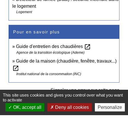
le logement
Logement
Pour en savoir plus
open_in_new
Guide d'entretien des chaudières
Agence de la transition écologique (Ademe)
Guide de la maison (chaudière, fenêtre, travaux...)
open_in_new
Institut national de la consommation (INC)
Signaler une erreur sur cette page
This site uses cookies and gives you control over what you want
to activate
OK, accept all
Deny all cookies
Personalize
Contacts