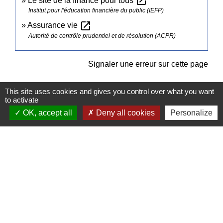
open_in_new
Le site de la finance pour tous
Institut pour l'éducation financière du public (IEFP)
open_in_new
Assurance vie
Autorité de contrôle prudentiel et de résolution (ACPR)
Signaler une erreur sur cette page
This site uses cookies and gives you control over what you want
to activate
OK, accept all
Deny all cookies
Personalize
Contacts
Commune de Pullay
2 rue des Rossignols
27130 Pullay - FRANCE
+33 2 32 32 18 58
Site internet :
www.pullay.fr