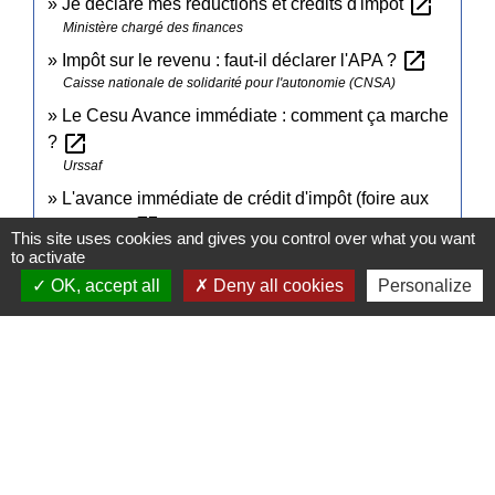
open_in_new
Je déclare mes réductions et crédits d'impôt
Ministère chargé des finances
open_in_new
Impôt sur le revenu : faut-il déclarer l'APA ?
Caisse nationale de solidarité pour l'autonomie (CNSA)
Le Cesu Avance immédiate : comment ça marche
open_in_new
?
Urssaf
L'avance immédiate de crédit d'impôt (foire aux
open_in_new
questions)
This site uses cookies and gives you control over what you want
Urssaf
to activate
OK, accept all
Deny all cookies
Personalize
Signaler une erreur sur cette page
Contacts
Commune de Pullay