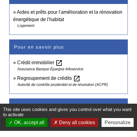
Aides et prêts pour l'amélioration et la rénovation
énergétique de l'habitat
Logement
Pour en savoir plus
open_in_new
Crédit immobilier
Assurance Banque Épargne Infoservice
open_in_new
Regroupement de crédits
Autorité de contrôle prudentiel et de résolution (ACPR)
Comment faire si...
This site uses cookies and gives you control over what you want
to activate
Je veux obtenir un crédit immobilier
OK, accept all
Deny all cookies
Personalize