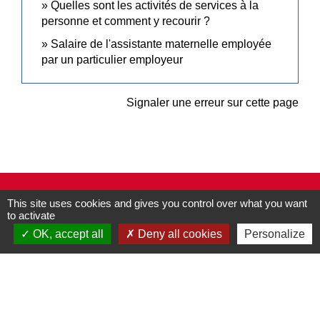
Quelles sont les activités de services à la
personne et comment y recourir ?
Salaire de l'assistante maternelle employée
par un particulier employeur
Signaler une erreur sur cette page
Contacts
This site uses cookies and gives you control over what you want
to activate
Commune de Pullay
2 rue des Rossignols
OK, accept all
Deny all cookies
Personalize
27130 Pullay - FRANCE
+33 2 32 32 18 58
Site internet :
www.pullay.fr