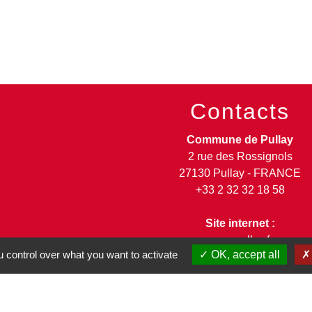
Contacts
Commune de Pullay
2 rue des Rossignols
27130 Pullay - FRANCE
+33 2 32 32 18 58
Site internet :
www.pullay.fr
 control over what you want to activate
OK, accept all