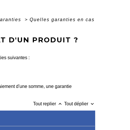
aranties
>
Quelles garanties en cas
T D'UN PRODUIT ?
ies suivantes :
aiement d'une somme, une garantie
keyboard_arrow_up
keyboard_arrow_down
Tout replier
Tout déplier