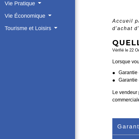
Vie Pratique
Vie Économique
Accueil p
Tourisme et Loisirs
d'achat d
QUELL
Vérifié le 22 O
Lorsque vous
Garantie 
Garantie 
Le vendeur 
commerciale
Garant