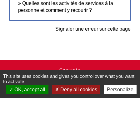
Quelles sont les activités de services à la
personne et comment y recourir ?
Signaler une erreur sur cette page
Contacts
This site uses cookies and gives you control over what you want
Commune de Pullay
to activate
2 rue des Rossignols
OK, accept all
Deny all cookies
Personalize
27130 Pullay - FRANCE
+33 2 32 32 18 58
Site internet :
www.pullay.fr