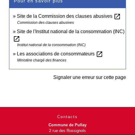
Pour en savoir plus
open_in_new
Site de la Commission des clauses abusives
Commission des clauses abusives
Site de l'Institut national de la consommation (INC)
open_in_new
Institut national de la consommation (INC)
open_in_new
Les associations de consommateurs
Ministère chargé des finances
Signaler une erreur sur cette page
Contacts
Commune de Pullay
2 rue des Rossignols