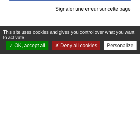
Signaler une erreur sur cette page
This site uses cookies and gives you control over what you want
to activate
OK, accept all
Deny all cookies
Personalize
Contacts
Commune de Pullay
2 rue des Rossignols
27130 Pullay - FRANCE
+33 2 32 32 18 58
Site internet :
www.pullay.fr
Mentions légales
-
Politique de confidentialité
-