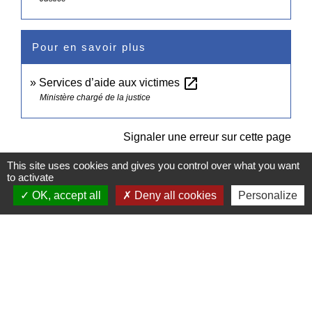
Pour en savoir plus
open_in_new
Services d’aide aux victimes
Ministère chargé de la justice
Signaler une erreur sur cette page
This site uses cookies and gives you control over what you want
to activate
OK, accept all
Deny all cookies
Personalize
Contacts
Commune de Pullay
2 rue des Rossignols
27130 Pullay - FRANCE
+33 2 32 32 18 58