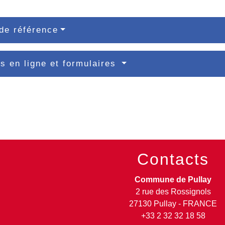
de référence
s en ligne et formulaires
Contacts
Commune de Pullay
2 rue des Rossignols
27130 Pullay - FRANCE
+33 2 32 32 18 58