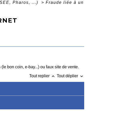
SEE, Pharos, ...)
>
Fraude liée à un
RNET
le bon coin, e-bay...) ou faux site de vente.
keyboard_arrow_up
keyboard_arrow_down
Tout replier
Tout déplier