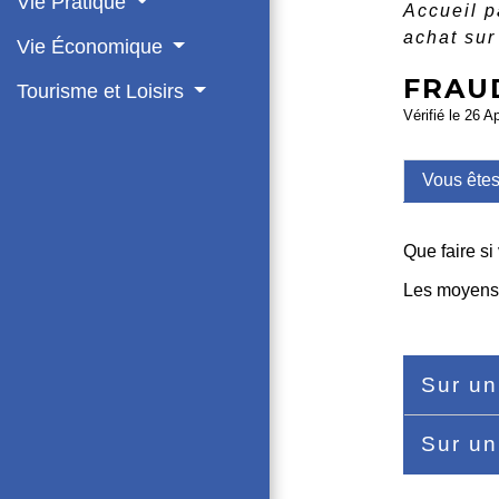
Vie Pratique
Accueil p
achat sur
Vie Économique
FRAUD
Tourisme et Loisirs
Vérifié le 26 A
Vous ête
Que faire si
Les moyens d
Sur un
Sur un