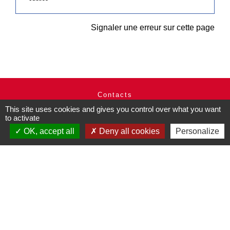
Signaler une erreur sur cette page
Contacts
This site uses cookies and gives you control over what you want
Commune de Pullay
to activate
2 rue des Rossignols
27130 Pullay - FRANCE
OK, accept all
Deny all cookies
Personalize
+33 2 32 32 18 58
Site internet :
www.pullay.fr