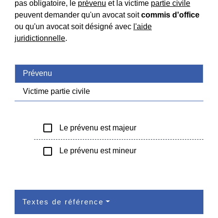
pas obligatoire, le
prévenu
et la victime
partie civile
peuvent demander qu'un avocat soit
commis d'office
ou qu'un avocat soit désigné avec
l'aide
juridictionnelle
.
Prévenu
Victime partie civile
check_box_outline_blank
Le prévenu est majeur
check_box_outline_blank
Le prévenu est mineur
Textes de référence