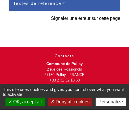
Textes de référence
Signaler une erreur sur cette page
Contacts
Commune de Pullay
2 rue des Rossignols
27130 Pullay - FRANCE
+33 2 32 32 18 58
This site uses cookies and gives you control over what you want
Site internet :
to activate
www.pullay.fr
OK, accept all
Deny all cookies
Personalize