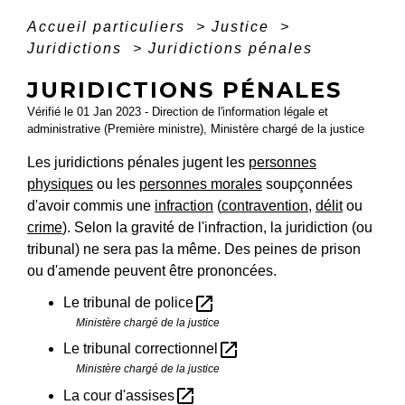
Accueil particuliers
>
Justice
>
Juridictions
>
Juridictions pénales
JURIDICTIONS PÉNALES
Vérifié le 01 Jan 2023 - Direction de l'information légale et
administrative (Première ministre), Ministère chargé de la justice
Les juridictions pénales jugent les
personnes
physiques
ou les
personnes morales
soupçonnées
d'avoir commis une
infraction
(
contravention
,
délit
ou
crime
). Selon la gravité de l'infraction, la juridiction (ou
tribunal) ne sera pas la même. Des peines de prison
ou d'amende peuvent être prononcées.
open_in_new
Le tribunal de police
Ministère chargé de la justice
open_in_new
Le tribunal correctionnel
Ministère chargé de la justice
open_in_new
La cour d'assises