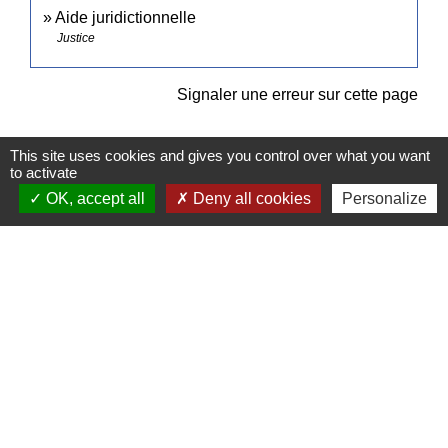
Aide juridictionnelle
Justice
Signaler une erreur sur cette page
This site uses cookies and gives you control over what you want
to activate
OK, accept all
Deny all cookies
Personalize
Contacts
Commune de Pullay
2 rue des Rossignols
27130 Pullay - FRANCE
+33 2 32 32 18 58
Site internet :
www.pullay.fr