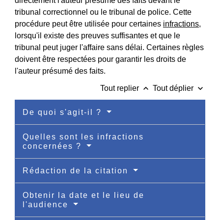
directement l'auteur présumé des faits devant le
tribunal correctionnel ou le tribunal de police. Cette
procédure peut être utilisée pour certaines
infractions
,
lorsqu'il existe des preuves suffisantes et que le
tribunal peut juger l'affaire sans délai. Certaines règles
doivent être respectées pour garantir les droits de
l'auteur présumé des faits.
keyboard_arrow_up
keyboard_arrow_down
Tout replier
Tout déplier
De quoi s'agit-il ?
Quelles sont les infractions
concernées ?
Rédaction de la citation
Obtenir la date et le lieu de
l'audience