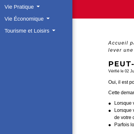
Vie Pratique
Vie Économique
Tourisme et Loisirs
Accueil p
lever un
PEUT
Vérifié le 02 J
Oui, il est 
Cette deman
Lorsque v
Lorsque v
de votre c
Parfois l