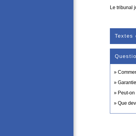
Le tribunal 
Textes 
Questi
Comment
Garantie
Peut-on 
Que devi