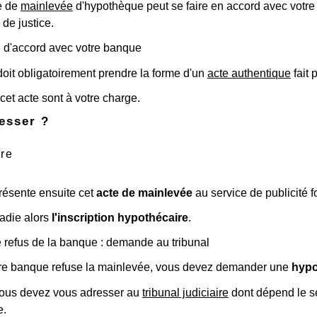
e de
mainlevée
d'hypothèque peut se faire en accord avec votre 
 de justice.
d'accord avec votre banque
oit obligatoirement prendre la forme d'un
acte authentique
fait 
 cet acte sont à votre charge.
esser ?
ire
résente ensuite cet
acte de mainlevée
au service de publicité 
radie alors
l'inscription hypothécaire
.
e refus de la banque : demande au tribunal
re banque refuse la mainlevée, vous devez demander une
hypo
vous devez vous adresser au
tribunal judiciaire
dont dépend le se
e.