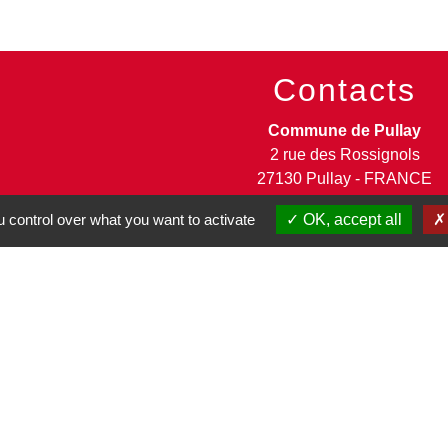
Contacts
Commune de Pullay
2 rue des Rossignols
27130 Pullay - FRANCE
+33 2 32 32 18 58
 control over what you want to activate
OK, accept all
Site internet :
www.pullay.fr
entions légales
-
Politique de confidentialité
-
Accessibilité
-