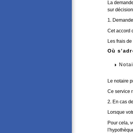
La demand
sur décision
1. Demande 
Cet accord d
Les frais de
Où s’adr
arrow_right
Nota
Le notaire p
Ce service 
2. En cas d
Lorsque vot
Pour cela, 
l'hypothèqu