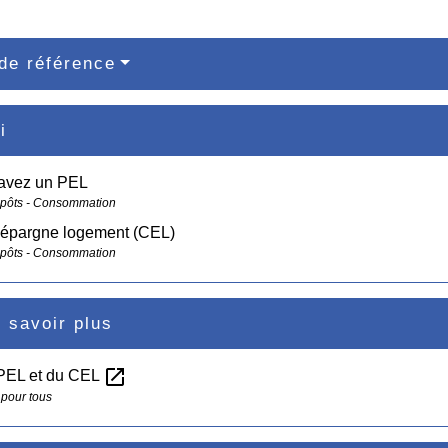
de référence
i
 avez un PEL
mpôts - Consommation
épargne logement (CEL)
mpôts - Consommation
 savoir plus
open_in_new
 PEL et du CEL
 pour tous