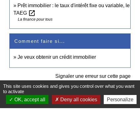
Prêt immobilier : le taux d'intérêt fixe ou variable, le
open_in_new
TAEG
La finance pour tous
Comment faire si...
Je veux obtenir un crédit immobilier
Signaler une erreur sur cette page
This site uses cookies and gives you control over what you want
to activate
OK, accept all
Deny all cookies
Personalize
Contacts
Commune de Pullay
2 rue des Rossignols
27130 Pullay - FRANCE