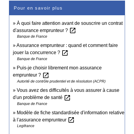
Pour en savoir plus
À quoi faire attention avant de souscrire un contrat
open_in_new
d'assurance emprunteur ?
Banque de France
Assurance emprunteur : quand et comment faire
open_in_new
jouer la concurrence ?
Banque de France
Puis-je choisir librement mon assurance
open_in_new
emprunteur ?
Autorité de contrôle prudentiel et de résolution (ACPR)
Vous avez des difficultés à vous assurer à cause
open_in_new
d'un problème de santé
Banque de France
Modèle de fiche standardisée d'information relative
open_in_new
à l'assurance emprunteur
Legifrance