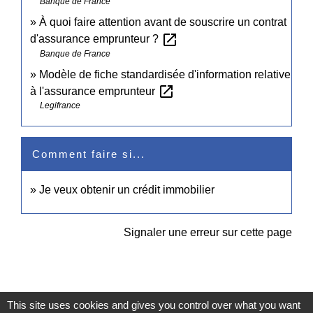
Banque de France
À quoi faire attention avant de souscrire un contrat
open_in_new
d'assurance emprunteur ?
Banque de France
Modèle de fiche standardisée d'information relative
open_in_new
à l'assurance emprunteur
Legifrance
Comment faire si...
Je veux obtenir un crédit immobilier
Signaler une erreur sur cette page
This site uses cookies and gives you control over what you want