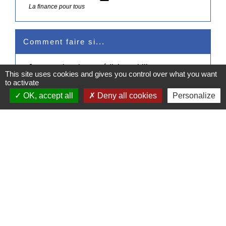
La finance pour tous
Comment faire si...
Je veux obtenir un crédit immobilier
This site uses cookies and gives you control over what you want
to activate
OK, accept all
Deny all cookies
Personalize
Signaler une erreur sur cette page
Contacts
Commune de Pullay
2 rue des Rossignols
27130 Pullay - FRANCE
+33 2 32 32 18 58