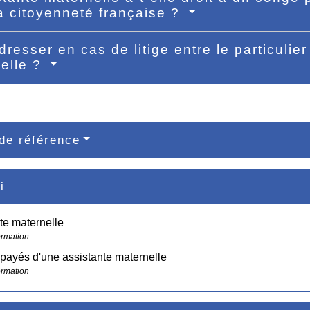
a citoyenneté française ?
dresser en cas de litige entre le particulie
elle ?
de référence
i
te maternelle
ormation
payés d'une assistante maternelle
ormation