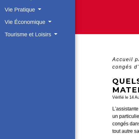
Vie Pratique
Vie Économique
Tourisme et Loisirs
Accueil p
congés d'
QUEL
MATE
Vérifié le 14 A
L'assistant
un particuli
congés dans
tout autre sa