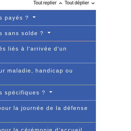
keyboard_arrow_up
keyboard_arrow_down
Tout replier
Tout déplier
gés payés ?
és sans solde ?
s liés à l'arrivée d'un
our maladie, handicap ou
és spécifiques ?
 pour la journée de la défense
 pour la cérémonie d'accueil