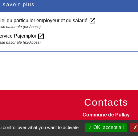
 savoir plus
open_in_new
iciel du particulier employeur et du salarié
sse nationale (ex-Acoss)
open_in_new
service Pajemploi
sse nationale (ex-Acoss)
Contacts
Commune de Pullay
2 rue des Rossignols
 control over what you want to activate
OK, accept all
27130 Pullay - FRANCE
+33 2 32 32 18 58