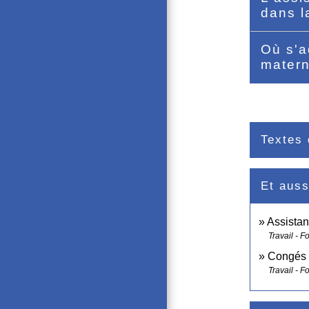
dans l
Où s'a
matern
Textes 
Et auss
Assistan
Travail - F
Congés 
Travail - F