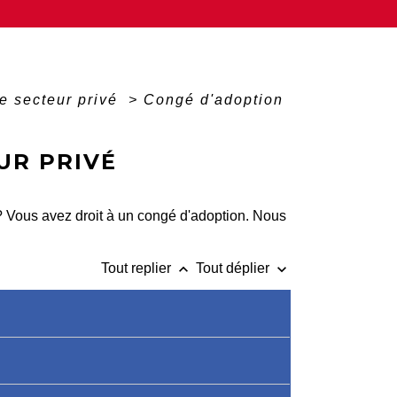
e secteur privé
>
Congé d'adoption
UR PRIVÉ
 ? Vous avez droit à un congé d'adoption. Nous
keyboard_arrow_up
keyboard_arrow_down
Tout replier
Tout déplier