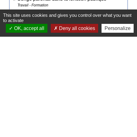
Travail - Formation
This site uses cookies and gives you control over what you want
to activate
Signaler une erreur sur cette page
OK, accept all
Deny all cookies
Personalize
Contacts
Commune de Pullay
2 rue des Rossignols
27130 Pullay - FRANCE
+33 2 32 32 18 58
Site internet :
www.pullay.fr