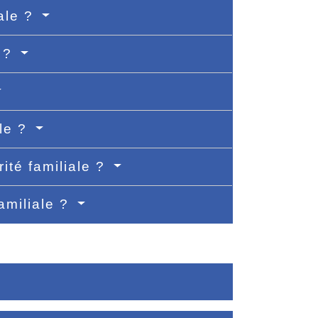
ale ?
e ?
ale ?
ité familiale ?
familiale ?