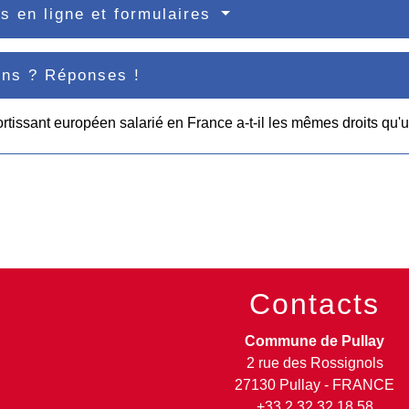
s en ligne et formulaires
ons ? Réponses !
rtissant européen salarié en France a-t-il les mêmes droits qu'u
Contacts
Commune de Pullay
2 rue des Rossignols
27130 Pullay - FRANCE
+33 2 32 32 18 58