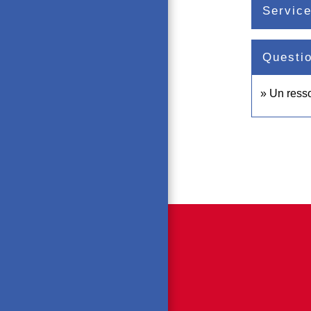
Service
Questi
Un resso