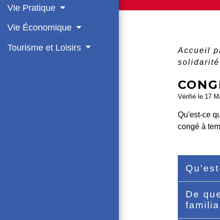
Vie Pratique
Vie Économique
Tourisme et Loisirs
Accueil p
solidarité
CONGÉ
Vérifié le 17 M
Qu'est-ce qu
congé à temp
Qu'est
De que
famili