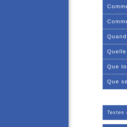
Commen
Commen
Quand 
Quelle
Que to
Que se
Textes 