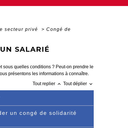
e secteur privé
>
Congé de
'UN SALARIÉ
et sous quelles conditions ? Peut-on prendre le
ous présentons les informations à connaître.
keyboard_arrow_up
keyboard_arrow_down
Tout replier
Tout déplier
er un congé de solidarité