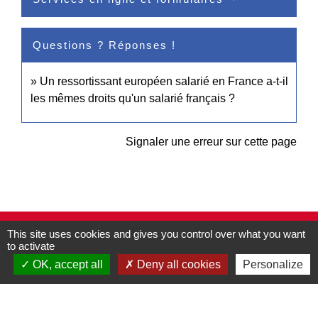
Questions ? Réponses !
Un ressortissant européen salarié en France a-t-il
les mêmes droits qu'un salarié français ?
Signaler une erreur sur cette page
This site uses cookies and gives you control over what you want
Contacts
to activate
Commune de Pullay
OK, accept all
Deny all cookies
Personalize
2 rue des Rossignols
27130 Pullay - FRANCE
+33 2 32 32 18 58